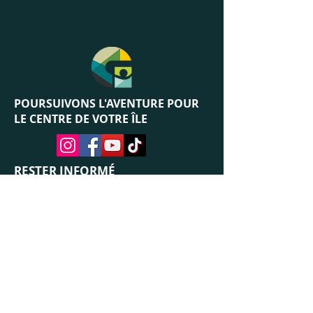
POURSUIVONS L'AVENTURE
POUR
LE CENTRE DE VOTRE ÎLE
RESTER INFORMÉ
LE COURBARIL & VOUS
Grand Marché
Horaires & Accès
Espace pro
Emplacement Géographique
Contacts
Boutiques & Restaurants
CONTACT
Nous rejoindre
Louer un emplacement temporaire