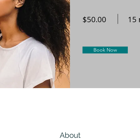
$50.00
15 
Book Now
About