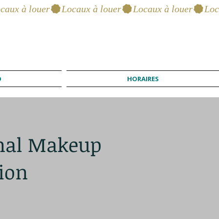
O
HORAIRES
onal Makeup
ion